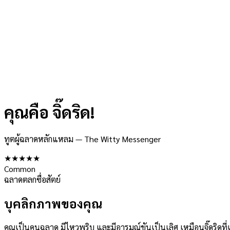
คุณคือ
จิ๊ดริด
!
ทูตผู้ฉลาดหลักแหลม
—
The Witty Messenger
★
★
★
★
★
Common
ฉลาด
ตลก
ซื่อสัตย์
บุคลิกภาพของคุณ
คุณเป็นคนฉลาด มีไหวพริบ และมีอารมณ์ขันเป็นเลิศ เหมือนจิ๊ดริด